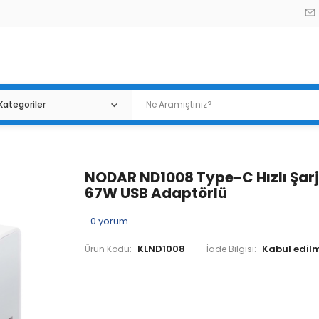
NODAR ND1008 Type-C Hızlı Şarj
67W USB Adaptörlü
0
yorum
KLND1008
Ürün Kodu:
İade Bilgisi: