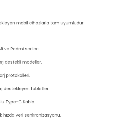
estekleyen mobil cihazlarla tam uyumludur:
i ve Redmi serileri.
arj destekli modeller.
rj protokolleri.
j destekleyen tabletler.
u Type-C Kablo.
 hızda veri senkronizasyonu.