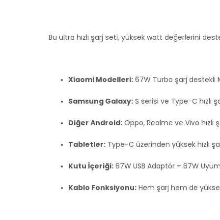
Bu ultra hızlı şarj seti, yüksek watt değerlerini d
Xiaomi Modelleri:
67W Turbo şarj destekli M
Samsung Galaxy:
S serisi ve Type-C hızlı ş
Diğer Android:
Oppo, Realme ve Vivo hızlı şa
Tabletler:
Type-C üzerinden yüksek hızlı şar
Kutu İçeriği:
67W USB Adaptör + 67W Uyuml
Kablo Fonksiyonu:
Hem şarj hem de yüksek