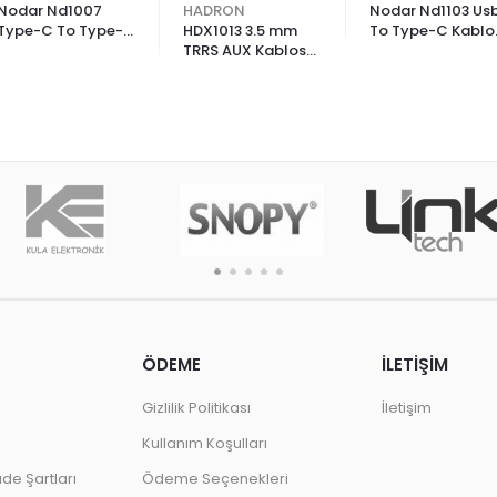
Nodar Nd1007
HADRON
Nodar Nd1103 Us
Type-C To Type-
HDX1013 3.5 mm
To Type-C Kablo
C Super Fast Şarj
TRRS AUX Kablosu
3.4A 20W 1M
Seti 45W
1.2 m
ÖDEME
İLETİŞİM
Gizlilik Politikası
İletişim
Kullanım Koşulları
ade Şartları
Ödeme Seçenekleri