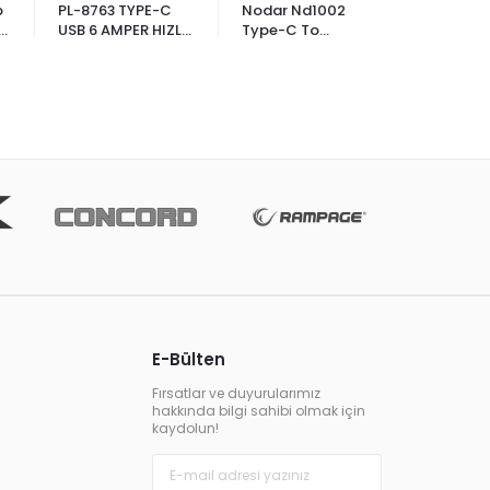
b
PL-8763 TYPE-C
Nodar Nd1002
Nodar Nd
USB 6 AMPER HIZLI
Type-C To
Type-C 
ŞARJ
Lightning Şarj Seti
C Kablo
20W
E-Bülten
Fırsatlar ve duyurularımız
hakkında bilgi sahibi olmak için
kaydolun!