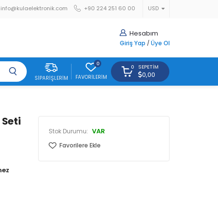
info@kulaelektronik.com
+90 224 251 60 00
USD
Hesabım
Giriş Yap
/
Üye Ol
0
SEPETIM
0
0,00
FAVORILERIM
SIPARIŞLERIM
 Seti
VAR
Stok Durumu:
Favorilere Ekle