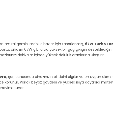
an amiral gemisi mobil cihazlar için tasarlanmış,
67W Turbo Fas
portu, cihazın 67W gibi ultra yüksek bir güç çıkışını desteklediği
hazlarınızı dakikalar içinde yüksek doluluk oranlarına ulaştırır.
evre
, şarj esnasında cihazınızın pil tipini algılar ve en uygun akım
zeyde korunur. Parlak beyaz gövdesi ve yüksek ısıya dayanıklı mater
eneyimi sunar.