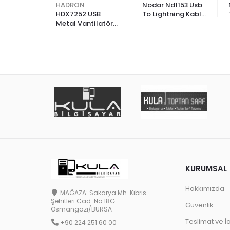
d1010 Usb
HADRON
Nodar Nd1153 Usb
C Fast
HDX7252 USB
To Lightning Kablo
 Q.C 3.0
Metal Vantilatör
3.4A 20W 1M
18 cm Siyah
KURUMSAL
Hakkımızda
MAĞAZA: Sakarya Mh. Kıbrıs
Şehitleri Cad. No:18G
Güvenlik
Osmangazi/BURSA
Teslimat ve İ
+90 224 251 60 00