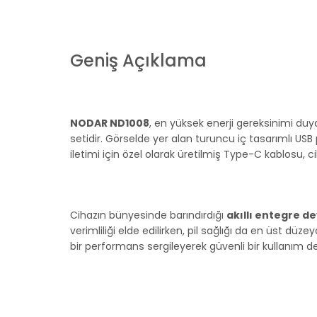
Geniş Açıklama
NODAR ND1008
, en yüksek enerji gereksinimi duy
setidir. Görselde yer alan turuncu iç tasarımlı USB 
iletimi için özel olarak üretilmiş Type-C kablosu, ci
Cihazın bünyesinde barındırdığı
akıllı entegre d
verimliliği elde edilirken, pil sağlığı da en üst dü
bir performans sergileyerek güvenli bir kullanım d