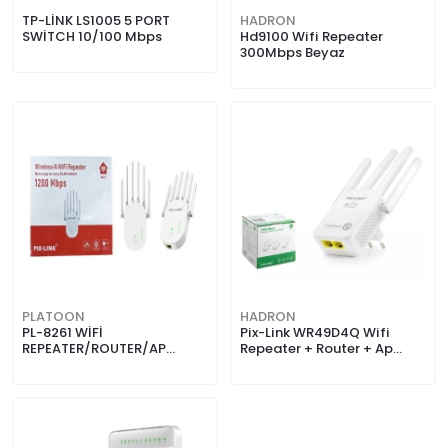
TP-LİNK LS1005 5 PORT
HADRON
SWİTCH 10/100 Mbps
Hd9100 Wifi Repeater
300Mbps Beyaz
PLATOON
HADRON
PL-8261 WİFİ
Pix-Link WR49D4Q Wifi
REPEATER/ROUTER/AP
Repeater + Router + Ap
1200Mbps 6 ANTENLİ
300Mbps