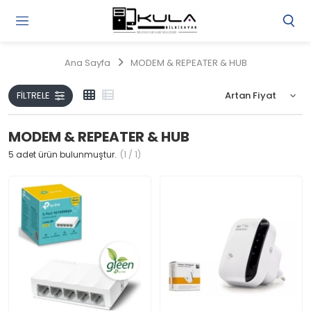
Gi
Y
/
Ana Sayfa
MODEM & REPEATER & HUB
Ü
O
FILTRELE
MODEM & REPEATER & HUB
5
adet ürün bulunmuştur.
(1 / 1)