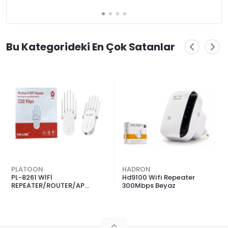
Bu Kategorideki En Çok Satanlar
PLATOON
HADRON
PL-8261 WİFİ
Hd9100 Wifi Repeater
REPEATER/ROUTER/AP
300Mbps Beyaz
1200Mbps 6 ANTENLİ