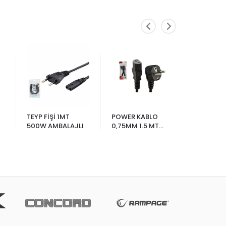
TEYP FİŞİ 1MT
POWER KABLO
SATA PO
500W AMBALAJLI
0,75MM 1.5 MT
KABLO 2I
AMBALAJLI