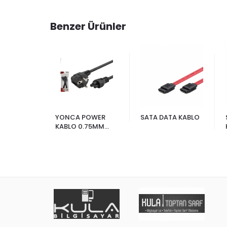
Benzer Ürünler
WER
YONCA POWER
SATA DATA KABLO
N1
KABLO 0.75MM
1.2MT AMBALAJLI