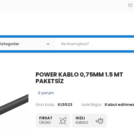
POWER KABLO 0,75MM 1.5 MT
PAKETSİZ
0
yorum
KL5523
Ürün Kodu:
İade Bilgisi:
FIRSAT
HIZLI
ÜRÜNÜ
KARGO