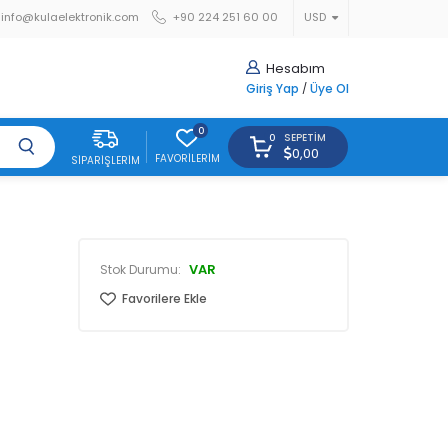
info@kulaelektronik.com
+90 224 251 60 00
USD
Hesabım
Giriş Yap
/
Üye Ol
0
SEPETIM
0
0,00
FAVORILERIM
SIPARIŞLERIM
VAR
Stok Durumu:
Favorilere Ekle