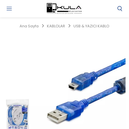
Gi
Y
/
Ana Sayfa
KABLOLAR
USB & YAZICI KABLO
Ü
O