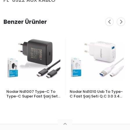
PL-8922 AUX KABLO
Benzer Ürünler
Nodar Nd1007 Type-C To
Nodar Nd1010 Usb To Type-
Type-C Super Fast Şarj Seti
C Fast Şarj Seti Q.C 3.0 3.4A
45W
18W