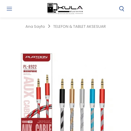
Gi
Y
/
Ana Sayfa
TELEFON & TABLET AKSESUAR
Ü
O