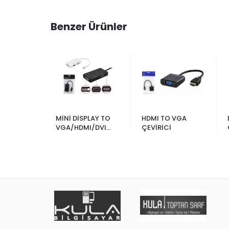
Benzer Ürünler
 VGA +
MİNİ DİSPLAY TO
HDMI TO VGA
VİRİCİ
VGA/HDMI/DVI
ÇEVİRİCİ
DÖNÜŞTÜRÜCÜ