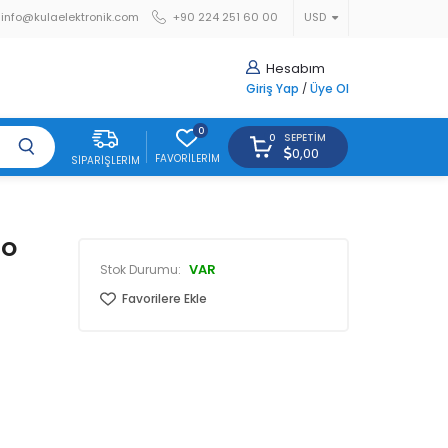
info@kulaelektronik.com
+90 224 251 60 00
USD
Hesabım
Giriş Yap
/
Üye Ol
0
SEPETIM
0
0,00
FAVORILERIM
SIPARIŞLERIM
TO
VAR
Stok Durumu:
Favorilere Ekle