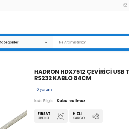
HADRON HDX7512 ÇEVİRİCİ USB 
RS232 KABLO 84CM
0
yorum
İade Bilgisi:
FIRSAT
HIZLI
ÜRÜNÜ
KARGO