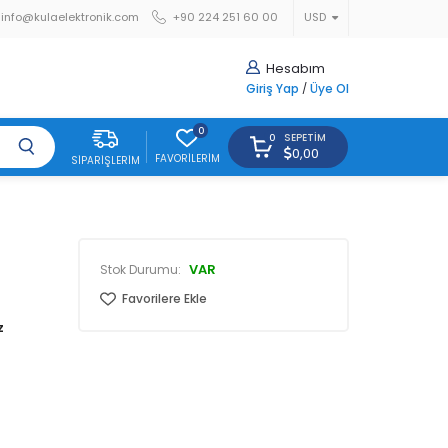
info@kulaelektronik.com
+90 224 251 60 00
USD
Hesabım
Giriş Yap
/
Üye Ol
0
SEPETIM
0
0,00
FAVORILERIM
SIPARIŞLERIM
VAR
Stok Durumu:
Favorilere Ekle