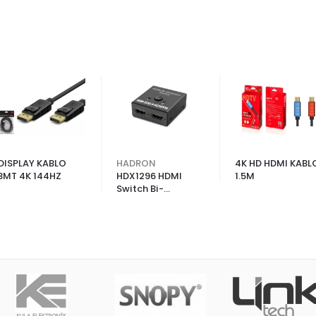
DISPLAY KABLO
HADRON
4K HD HDMI KABL
3MT 4K 144HZ
HDX1296 HDMI
1.5M
Switch Bi-
Direction 2 In 1 Out