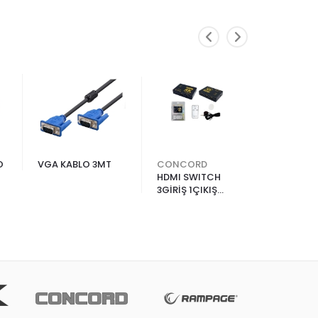
O
VGA KABLO 3MT
CONCORD
HDX2037
HDMI SWITCH
Kablo 4K
3GİRİŞ 1ÇIKIŞ
mm 1.5 
1080P 4K 3 Port
Switch