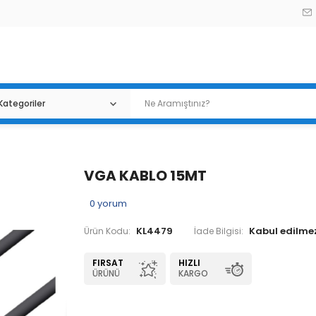
VGA KABLO 15MT
0
yorum
KL4479
Ürün Kodu:
İade Bilgisi:
FIRSAT
HIZLI
ÜRÜNÜ
KARGO