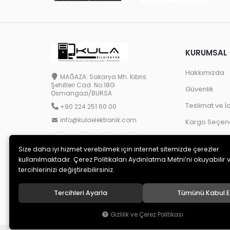
KURUMSAL
Hakkımızda
MAĞAZA: Sakarya Mh. Kıbrıs
Şehitleri Cad. No:18G
Güvenlik
Osmangazi/BURSA
Teslimat ve İ
+90 224 251 60 00
info@kulaelektronik.com
Kargo Seçene
Size daha iyi hizmet verebilmek için internet sitemizde çerezler
kullanılmaktadır. Çerez Politikaları Aydınlatma Metni’ni okuyabilir 
tercihlerinizi değiştirebilirsiniz.
Tercihleri Ayarla
Tümünü Kabul E
© 2020
KULA BİLGİSAYAR TOPTAN SARF
. Tüm hakları saklıdı
Gizlilik ve Çerez Politikası