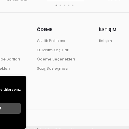
ÖDEME
İLETİŞİM
Gizlilik Politikası
İletişim
Kullanım Koşulları
ade Şartları
Ödeme Seçenekleri
kleri
Satış Sözleşmesi
ve dilerseniz
t
r.