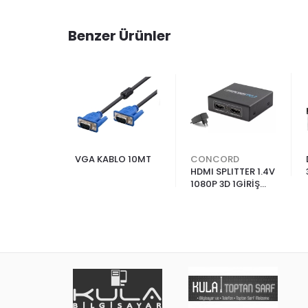
Benzer Ürünler
LO 5MT
VGA KABLO 10MT
CONCORD
HDMI SPLITTER 1.4V
1080P 3D 1GİRİŞ
2ÇIKIŞ