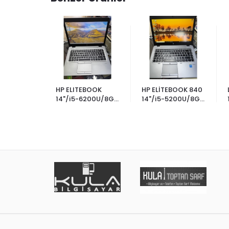
13.3"
HP ELITEBOOK
HP ELİTEBOOK 840
TİK/İ5-
14"/i5-6200U/8GB
14"/i5-5200U/8GB
B
RAM/256GB
RAM/120GB
6GB
SSD/PİL YOK
SSD/PİL ÇALIŞIYOR
ÇALIŞIYOR
 1800