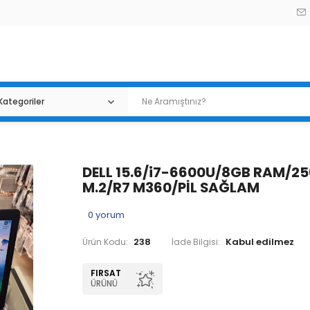
DELL 15.6/i7-6600U/8GB RAM/2
M.2/R7 M360/PİL SAĞLAM
0
yorum
238
Ürün Kodu:
İade Bilgisi:
FIRSAT
ÜRÜNÜ