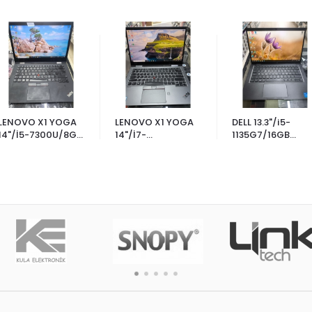
LENOVO X1 YOGA
LENOVO X1 YOGA
DELL 13.3"/i5-
14"/İ5-7300U/8GB
14"/İ7-
1135G7/16GB
RAM/500GB
8665U/16GB
RAM/256GB
M.2/PİL YENİ
RAM/256GB
M.2/PİL ÇALIŞIYO
M.2/PİL ÇALIŞIYOR
- 3840 x 2160 -
OLED