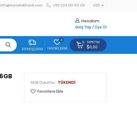
info@kulaelektronik.com
+90 224 251 60 00
USD
Hesabım
Giriş Yap
/
Üye Ol
0
SEPETIM
0
0,00
FAVORILERIM
SIPARIŞLERIM
56GB
TÜKENDİ
Stok Durumu:
Favorilere Ekle