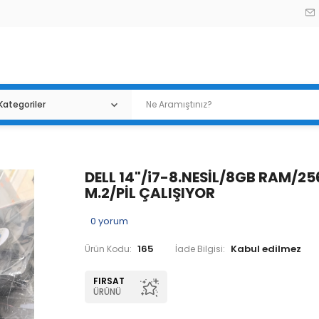
DELL 14"/i7-8.NESİL/8GB RAM/2
M.2/PİL ÇALIŞIYOR
0
yorum
165
Ürün Kodu:
İade Bilgisi:
FIRSAT
ÜRÜNÜ