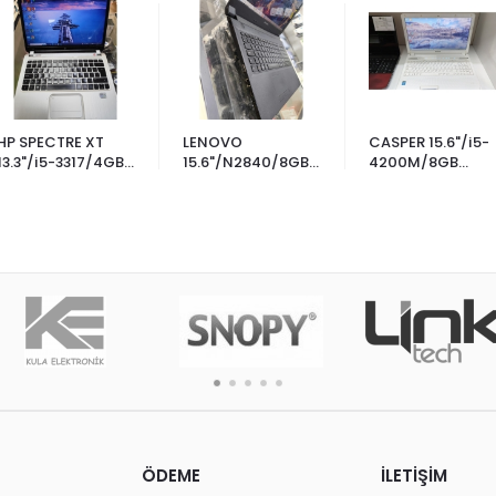
HP SPECTRE XT
LENOVO
CASPER 15.6"/i5-
13.3"/i5-3317/4GB
15.6"/N2840/8GB
4200M/8GB
RAM/512GB
RAM/256GB
RAM/128GB
SSD/PİL ÇALIŞIYOR
SSD/PİL ÇALIŞIYOR
SSD/PİL ÇALIŞIYO
ÖDEME
İLETİŞİM