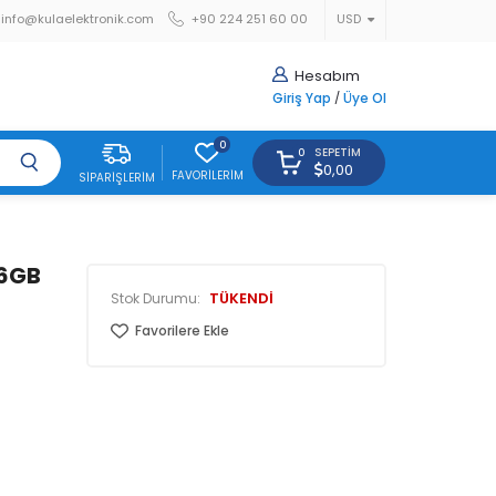
info@kulaelektronik.com
+90 224 251 60 00
USD
Hesabım
Giriş Yap
/
Üye Ol
0
SEPETIM
0
0,00
FAVORILERIM
SIPARIŞLERIM
56GB
TÜKENDİ
Stok Durumu:
Favorilere Ekle