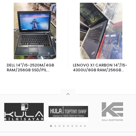
DELL 14"/i5-2520M/4GB
LENOVO X1 CARBON 14"/İ5-
RAM/256GB SSD/PİL
4300U/8GB RAM/256GB
ÇALIŞIYOR
M.2/PİL YENİ - 2560 x 1440