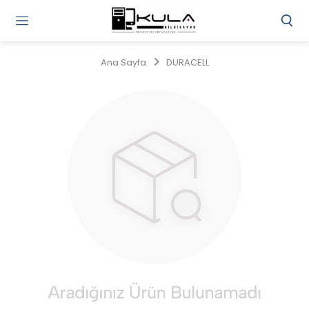
Gi
Y
/
Ana Sayfa
DURACELL
Ü
O