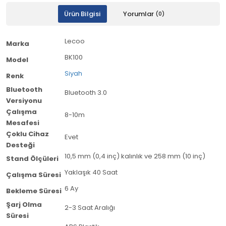
Ürün Bilgisi
Yorumlar
(0)
Lecoo
Marka
BK100
Model
Siyah
Renk
Bluetooth
Bluetooth 3.0
Versiyonu
Çalışma
8-10m
Mesafesi
Çoklu Cihaz
Evet
Desteği
10,5 mm (0,4 inç) kalınlık ve 258 mm (10 inç)
Stand Ölçüleri
Yaklaşık 40 Saat
Çalışma Süresi
6 Ay
Bekleme Süresi
Şarj Olma
2-3 Saat Aralığı
Süresi