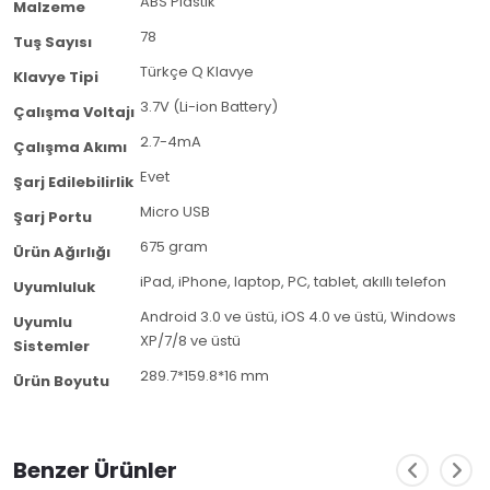
ABS Plastik
Malzeme
78
Tuş Sayısı
Türkçe Q Klavye
Klavye Tipi
3.7V (Li-ion Battery)
Çalışma Voltajı
2.7-4mA
Çalışma Akımı
Evet
Şarj Edilebilirlik
Micro USB
Şarj Portu
675 gram
Ürün Ağırlığı
iPad, iPhone, laptop, PC, tablet, akıllı telefon
Uyumluluk
Android 3.0 ve üstü, iOS 4.0 ve üstü, Windows
Uyumlu
XP/7/8 ve üstü
Sistemler
289.7*159.8*16 mm
Ürün Boyutu
Benzer Ürünler