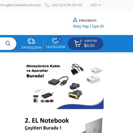
info@kulaelektronik.com
+90 224 251 60 00
USD
Hesabım
Giriş Yap
/
Üye Ol
0
SEPETIM
0
0,00
FAVORILERIM
SIPARIŞLERIM