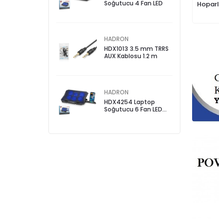
Soğutucu 4 Fan LED
Hoparl
HADRON
HDX1013 3.5 mm TRRS
AUX Kablosu 1.2 m
HADRON
HDX4254 Laptop
Soğutucu 6 Fan LED
Telefon Standlı