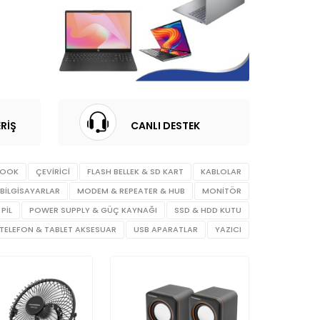
RİŞ
CANLI DESTEK
BOOK
ÇEVİRİCİ
FLASH BELLEK & SD KART
KABLOLAR
BİLGİSAYARLAR
MODEM & REPEATER & HUB
MONİTÖR
PİL
POWER SUPPLY & GÜÇ KAYNAĞI
SSD & HDD KUTU
TELEFON & TABLET AKSESUAR
USB APARATLAR
YAZICI