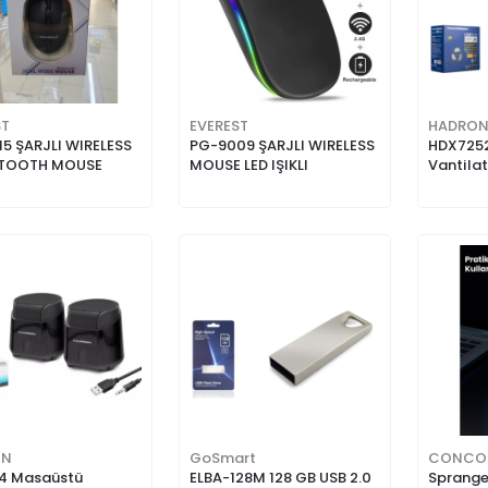
ST
EVEREST
HADRO
5 ŞARJLI WIRELESS
PG-9009 ŞARJLI WIRELESS
HDX7252
ETOOTH MOUSE
MOUSE LED IŞIKLI
Vantilat
ON
GoSmart
CONCO
4 Masaüstü
ELBA-128M 128 GB USB 2.0
Sprange