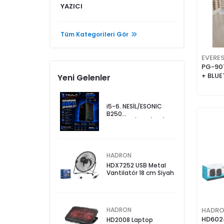
YAZICI
Tüm Kategorileri Gör
EVERE
PG-901
+ BLU
Yeni Gelenler
i5-6. NESİL/ESONIC
B250
ANAKART/8GB(2x4)
RAM/128GB
SSD/EVEREST BLAZON
KASA
HADRON
HDX7252 USB Metal
Vantilatör 18 cm Siyah
HADRON
HADR
HD602
HD2008 Laptop