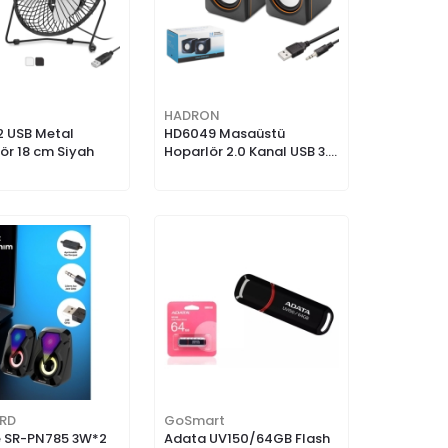
N
HADRON
LEERFEİ E
 USB Metal
HD6049 Masaüstü
2+1 USB/
ör 18 cm Siyah
Hoparlör 2.0 Kanal USB 3.5
mm
RD
GoSmart
KABLO PRI
 SR-PN785 3W*2
Adata UV150/64GB Flash
0.80MT